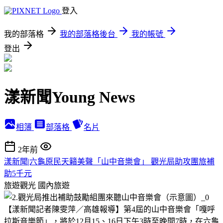
登入
我的部落格
我的部落格後台
我的帳號
登出
漾新聞Young News
相簿
部落格
名片
2年前
漾新聞|六龜原民天籟美聲「山中音樂會」 觀光局助攻團旅補
助5千元
旅遊觀光
國內旅遊
【漾新聞記者陳雯萍／高雄報導】第4屆的山中音樂會「嘎呼
拉斯音樂節」，將於12月15、16日下午3時至晚間7時，在六龜