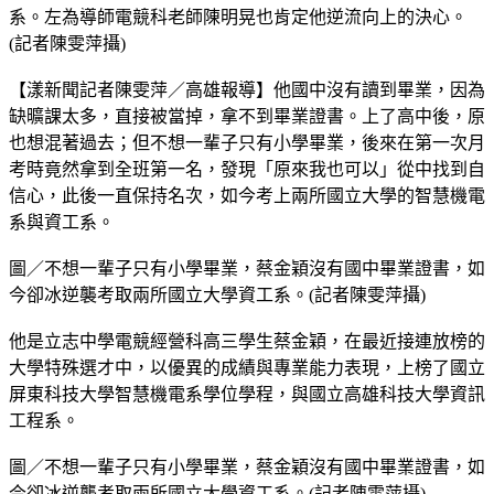
系。左為導師電競科老師陳明晃也肯定他逆流向上的決心。
(記者陳雯萍攝)
【漾新聞記者陳雯萍／高雄報導】他國中沒有讀到畢業，因為
缺曠課太多，直接被當掉，拿不到畢業證書。上了高中後，原
也想混著過去；但不想一輩子只有小學畢業，後來在第一次月
考時竟然拿到全班第一名，發現「原來我也可以」從中找到自
信心，此後一直保持名次，如今考上兩所國立大學的智慧機電
系與資工系。
圖／不想一輩子只有小學畢業，蔡金穎沒有國中畢業證書，如
今卻冰逆襲考取兩所國立大學資工系。(記者陳雯萍攝)
他是立志中學電競經營科高三學生蔡金穎，在最近接連放榜的
大學特殊選才中，以優異的成績與專業能力表現，上榜了國立
屏東科技大學智慧機電系學位學程，與國立高雄科技大學資訊
工程系。
圖／不想一輩子只有小學畢業，蔡金穎沒有國中畢業證書，如
今卻冰逆襲考取兩所國立大學資工系。(記者陳雯萍攝)