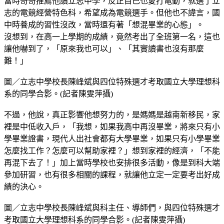
當時哥哥推薦他讀立志中學，反正自己也愛打電動，就選了立
志的電競經營特色科，希望成為電競選手。但他也不諱言，國
中時養成的習性沒改，當時還有著「想混畢業的心態」。
沒想到，在高一上學期的成績，竟然考出了全班第一名，這也
讓他嚇到了，「原來我也可以」、「其實讀書也沒有那麼
難！」
圖／立志中學校長陳峰斌與四位特殊選才考取國立大學理想科
系的同學合影。(記者陳雯萍攝)
不過，他說，真正影響他想努力的，是媽媽是越南新移民，家
裡是中低收入戶，「我想，如果我高中再沒畢業，將來只有小
學畢業證書，現代人出社會都有大學畢業，如果只有小學畢業
怎麼找工作？怎麼可以幫助家裡？」想到家裡的經濟，「不能
再混下去了！」加上當時學校也安排很多活動，像是到科大端
參加研習，也有很多相關的課程，就讓他立定一定要考出好成
績的決心。
圖／立志中學校長陳峰斌與科主任、導師們，與四位特殊選才
考取國立大學理想科系的同學合影。(記者陳雯萍攝)