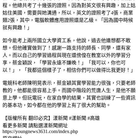
程。他總共考了十幾張的證照。因為對英文很有興趣，加上姑
姑住美國，需要與她溝通，所以，英文的證照考了4張，商業
類2張，其中，電腦軟體應用證照還是乙級。「因為國中時候
就有興趣！」
如今能考上兩所國立大學資工系，他說，過去他連想都不敢
想。但他確實做到了！感謝一路支持的師長、同學，還有家
人。而以自己的學習過程與現在還傍偟在教室以外的學習分
享，蔡金穎說，「學習永遠不嫌晚！」「我可以，你也可
以！」，「我都這個樣子了，相信你們可以做得比我更好！」
電競科老師陳明晃表示，蔡金穎其實學習能力很強，只要老師
教的，他都能很容易上手。而國中階段的荒唐人生，是他不願
意上學。但玩電玩，在家自學的結果，其實也訓練了一些資訊
的基本功，如今都在他的學習上有了很大的幫助。
【版權所有 翻印必究】漾新聞 #漾新聞 #高雄
看更多新聞 請點選漾新聞網址
https://youngnews3631.com/index.php