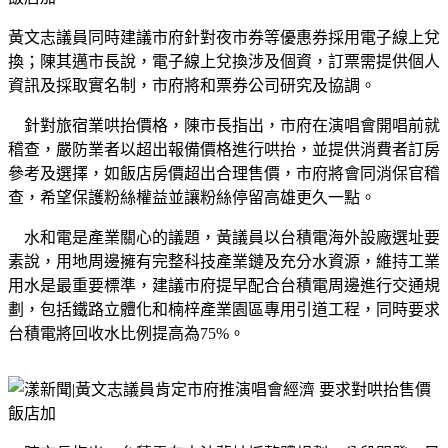
黃文志議員同時建議市府針對夜市券等優惠券採用電子線上兌
換；陳其邁市長說，電子線上兌換涉及個資，訂票需提供個人
資訊及採取實名制，市府將和票券公司研究及協調。
針對旅宿業哄抬價格，陳市長指出，市府在演唱會開唱前就
稽查，嚴防業者以超出報備價格進行哄抬，並提供消費者訂房
參考及選擇，如飯店房價超出合理售價，市府將會同消保官稽
查，希望保護粉絲權益並讓粉絲停留高雄更久一點。
水和電是產業關心的議題，黃議員以台積電海外設廠選址要
素說，用地周邊擁有完整科技產業鏈及充分水資源，維持工業
用水是最重要標準，建議市府提早配合台積電周邊進行交通規
劃，包括鐵路立體化和楠梓產業園區專用引道工程，同時要求
台積電將回收水比例提高為
75%
。